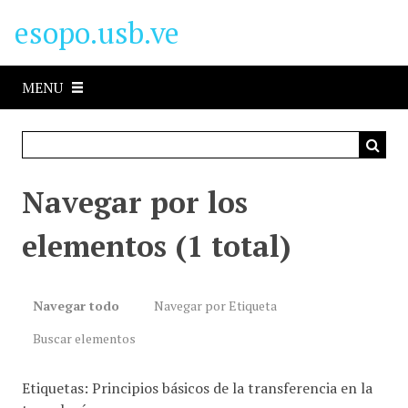
S
esopo.usb.ve
a
l
t
MENU
a
r
a
l
c
Navegar por los
o
n
elementos (1 total)
t
e
n
Navegar todo
Navegar por Etiqueta
i
d
Buscar elementos
o
p
Etiquetas: Principios básicos de la transferencia en la
r