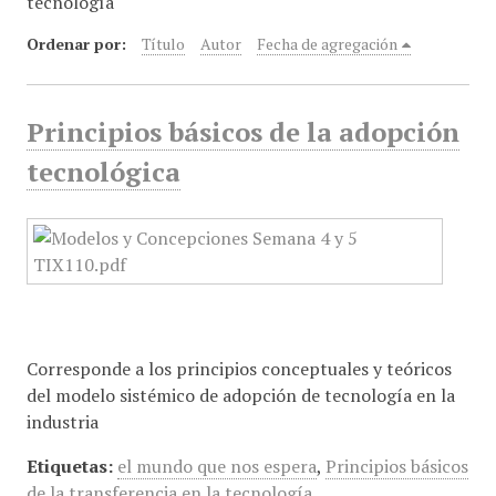
tecnología
i
Ordenar por:
Título
Autor
Fecha de agregación
n
c
i
Principios básicos de la adopción
p
a
tecnológica
l
Corresponde a los principios conceptuales y teóricos
del modelo sistémico de adopción de tecnología en la
industria
Etiquetas:
el mundo que nos espera
,
Principios básicos
de la transferencia en la tecnología