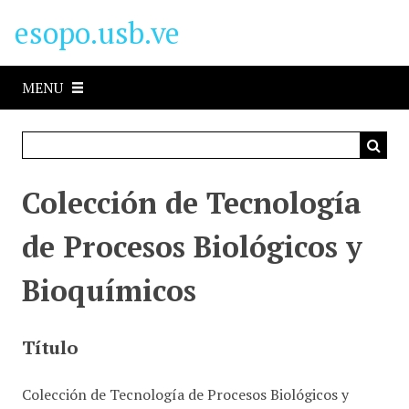
S
esopo.usb.ve
a
l
t
MENU
a
r
a
l
c
Colección de Tecnología
o
n
de Procesos Biológicos y
t
e
Bioquímicos
n
i
d
Título
o
p
Colección de Tecnología de Procesos Biológicos y
r