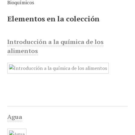
Bioquímicos
i
n
Elementos en la colección
c
i
p
Introducción a la química de los
a
l
alimentos
Agua