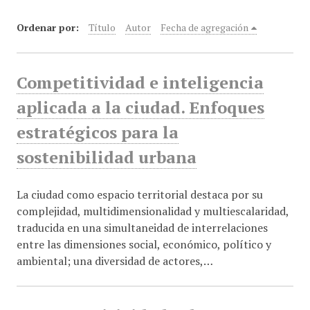
i
Ordenar por:
Título
Autor
Fecha de agregación
n
c
i
Competitividad e inteligencia
p
a
aplicada a la ciudad. Enfoques
l
estratégicos para la
sostenibilidad urbana
La ciudad como espacio territorial destaca por su
complejidad, multidimensionalidad y multiescalaridad,
traducida en una simultaneidad de interrelaciones
entre las dimensiones social, económico, político y
ambiental; una diversidad de actores,…