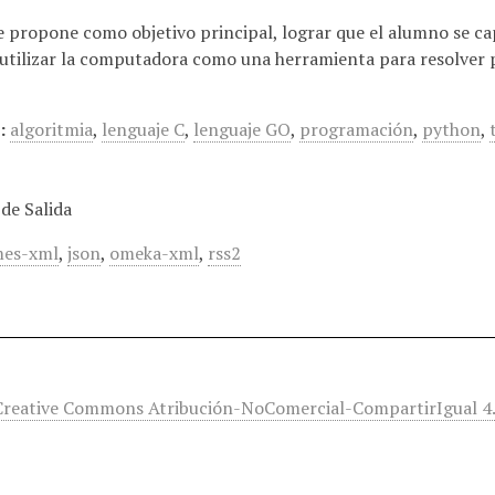
se propone como objetivo principal, lograr que el alumno se ca
utilizar la computadora como una herramienta para resolver 
:
algoritmia
,
lenguaje C
,
lenguaje GO
,
programación
,
python
,
de Salida
es-xml
,
json
,
omeka-xml
,
rss2
 Creative Commons Atribución-NoComercial-CompartirIgual 4.