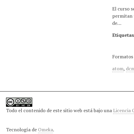
i
El curso 
n
permitan 
c
de…
i
p
Etiquetas
a
l
Formatos 
atom
,
dcm
Todo el contenido de este sitio web está bajo una
Licencia
Tecnología de
Omeka
.